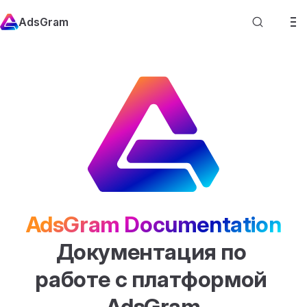
Skip to content
AdsGram
AdsGram Documentation
Документация по 
работе с платформой 
AdsGram