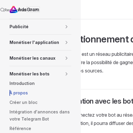
AdsGram
Rechercher
K
Skip to content
Sidebar Navigation
Publicité
Fonctionnement d
Monétiser l'application
AdsGram
est un réseau publicitair
Monétiser les canaux
bots. Il offre la possibilité de gagn
sein de vos sources.
Monétiser les bots
Introduction
À propos
Intégration avec les 
Créer un bloc
Intégration d'annonces dans
Vous connectez votre bot au résea
votre Telegram Bot
la modération, il pourra diffuser d
Référence