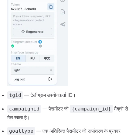
टेलीग्राम इकोसिस्टम लैंडिंग लिंक
वेब लैंडिंग लिंक
भागीदार एकीकरण
दर्शक
संदर्भ
बैनर प्रकार
भुगतान
निरीक्षण
Telegram Ads मॉडरेशन
अभियान स्थितियाँ
— टेलीग्राम उपयोगकर्ता ID।
tgid
शब्दावली
— पैरामीटर जो
मैक्रो से
campaignid
{campaign_id}
मेल खाता है।
ऐप मुद्रीकरण
— एक अतिरिक्त पैरामीटर जो रूपांतरण के प्रकार
goaltype