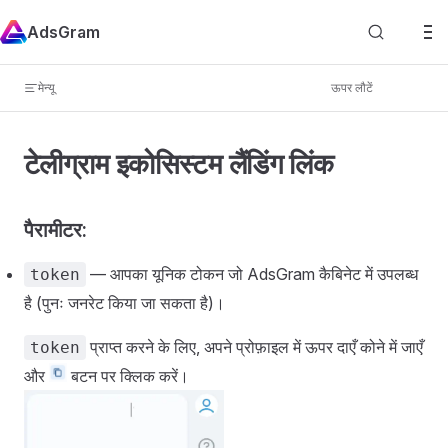
Skip to content
AdsGram
विज्ञापन करें
परिचय
मेन्यू
ऊपर लौटें
इसके बारे में
प्रचार अभियान पृष्ठ
टेलीग्राम इकोसिस्टम लैंडिंग लिंक
अभियान लॉन्च करना:
- टेलीग्राम मिनी-ऐप्स में
पैरामीटर:
- टेलीग्राम चैनलों में
- टेलीग्राम बॉट्स में
— आपका यूनिक टोकन जो AdsGram कैबिनेट में उपलब्ध
token
है (पुनः जनरेट किया जा सकता है)।
- टेलीग्राम क्लाइंट्स में
- Telegram Ads के ज़रिए
प्राप्त करने के लिए, अपने प्रोफ़ाइल में ऊपर दाएँ कोने में जाएँ
token
अभियान विश्लेषण
और
बटन पर क्लिक करें।
आर्काइव
ट्रैकिंग