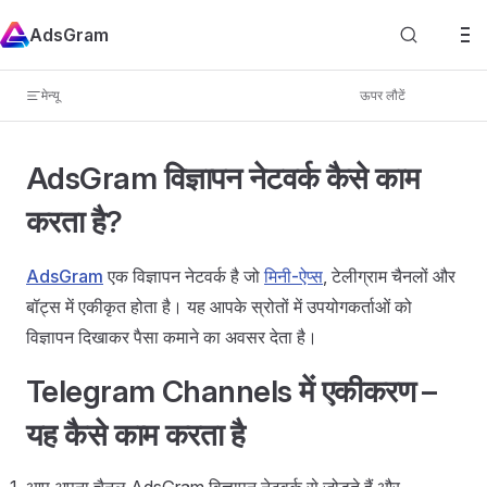
Skip to content
AdsGram
विज्ञापन करें
मेन्यू
ऊपर लौटें
ऐप मुद्रीकरण
चैनल मुद्रीकरण
AdsGram विज्ञापन नेटवर्क कैसे काम
परिचय
करता है?
इसके बारे में
चैनलों में एकीकरण
AdsGram
एक विज्ञापन नेटवर्क है जो
मिनी-ऐप्स
, टेलीग्राम चैनलों और
बॉट्स में एकीकृत होता है। यह आपके स्रोतों में उपयोगकर्ताओं को
संदर्भ
विज्ञापन दिखाकर पैसा कमाने का अवसर देता है।
निरीक्षण
आर्काइव
Telegram Channels में एकीकरण –
शब्दावली
यह कैसे काम करता है
बॉट मुद्रीकरण