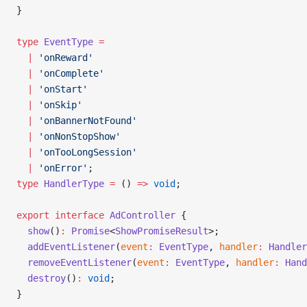
}
बॉट मुद्रीकरण
type
 EventType
 =
  |
 'onReward'
  |
 'onComplete'
  |
 'onStart'
  |
 'onSkip'
  |
 'onBannerNotFound'
  |
 'onNonStopShow'
  |
 'onTooLongSession'
  |
 'onError'
;
type
 HandlerType
 =
 () 
=>
 void
;
export
 interface
 AdController
 {
  show
()
:
 Promise
<
ShowPromiseResult
>;
  addEventListener
(
event
:
 EventType
, 
handler
:
 Handler
  removeEventListener
(
event
:
 EventType
, 
handler
:
 Hand
  destroy
()
:
 void
;
}