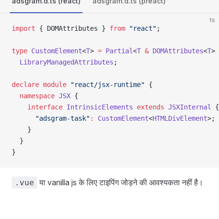
adsgram.d.ts (react)
adsgram.d.ts (preact)
ts
import
 { DOMAttributes } 
from
 "react"
;
type
 CustomElement
<
T
> 
=
 Partial
<
T
 &
 DOMAttributes
<
T
> 
  LibraryManagedAttributes
;
declare
 module
 "react/jsx-runtime"
 {
  namespace
 JSX
 {
    interface
 IntrinsicElements
 extends
 JSXInternal
 {
      "adsgram-task"
:
 CustomElement
<
HTMLDivElement
>;
    }
  }
}
या vanilla js के लिए टाइपिंग जोड़ने की आवश्यकता नहीं है।
.vue