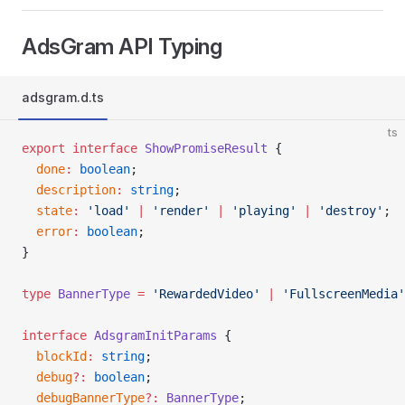
कोड उदाहरण
— इनाम और इन्टरस्टिशियल विज्ञापन
कार्य विज्ञापन
AdsGram API Typing
एकीकरण
— कार्य विज्ञापन
कोड उदाहरण
— कार्य विज्ञापन
adsgram.d.ts
समस्या निवारण
ts
export
LLMs के लिए दस्तावेज़ीकरण
 interface
 ShowPromiseResult
 {
  done
:
 boolean
;
संदर्भ
  description
:
 string
;
एपीआई संदर्भ
  state
:
 'load'
 |
 'render'
 |
 'playing'
 |
 'destroy'
;
  error
:
 boolean
;
टाइपस्क्रिप्ट
}
आर्काइव
निरीक्षण
type
 BannerType
 =
 'RewardedVideo'
 |
 'FullscreenMedia'
शब्दावली
interface
 AdsgramInitParams
 {
  blockId
:
 string
;
  debug
?:
 boolean
;
चैनल मुद्रीकरण
  debugBannerType
?:
 BannerType
;